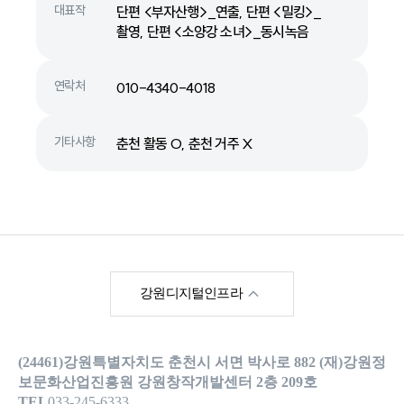
대표작
단편 <부자산행>_연출, 단편 <밀킹>_
촬영, 단편 <소양강 소녀>_동시녹음
연락처
010-4340-4018
기타사항
춘천 활동 O, 춘천 거주 X
한국영상위원회
강원디지털인프라
강원영상위원회
(24461)강원특별자치도 춘천시 서면 박사로 882 (재)강원정
강원메타버스지원센
터
보문화산업진흥원 강원창작개발센터 2층 209호
TEL
033-245-6333