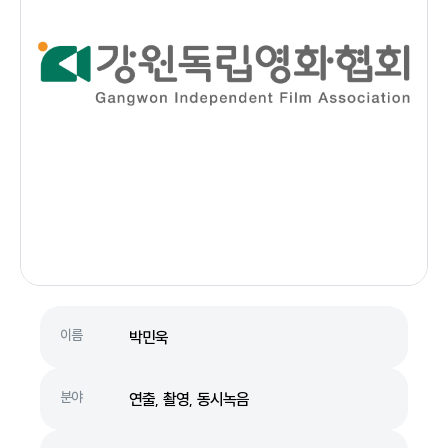
이름
박민욱
분야
연출, 촬영, 동시녹음