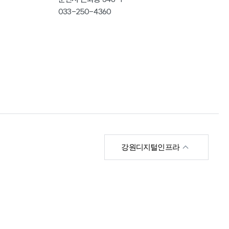
033-250-4360
한국영상위원회
강원디지털인프라
강원영상위원회
강원메타버스지원센
터
강원콘텐츠코리아랩