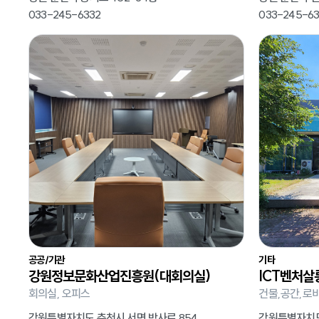
033-245-6332
033-245-63
공공/기관
기타
강원정보문화산업진흥원(대회의실)
ICT벤처살
회의실, 오피스
건물,공간,로비
강원특별자치도 춘천시 서면 박사로 854
강원특별자치도 