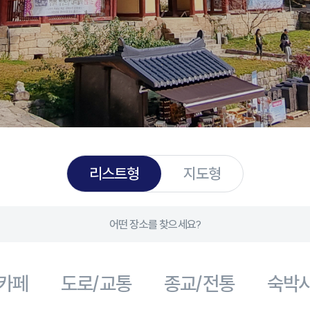
리스트형
지도형
/카페
도로/교통
종교/전통
숙박