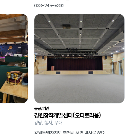
033-245-6332
공공/기관
강원창작개발센터(오디토리움)
강당, 행사, 무대
강원특별자치도 춘천시 서면 박사로 882