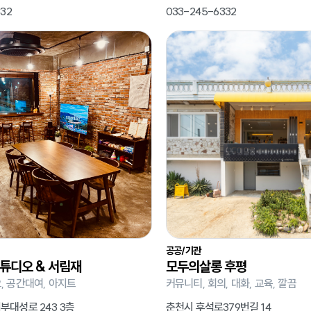
32
033-245-6332
공공/기관
튜디오 & 서림재
모두의살롱 후평
, 공간대여, 아지트
커뮤니티, 회의, 대화, 교육, 깔끔
부대성로 243 3층
춘천시 후석로379번길 14