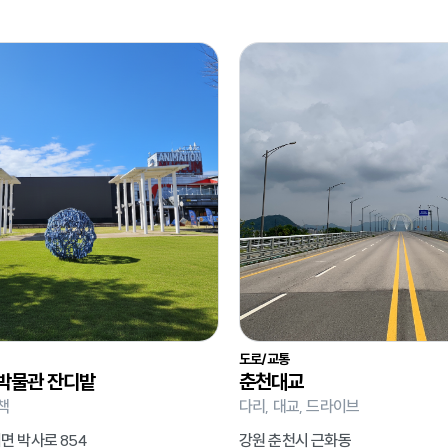
도로/교통
박물관 잔디밭
춘천대교
책
다리, 대교, 드라이브
면 박사로 854
강원 춘천시 근화동