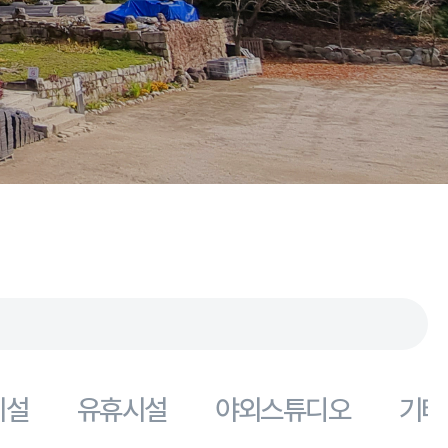
시설
유휴시설
야외스튜디오
기타