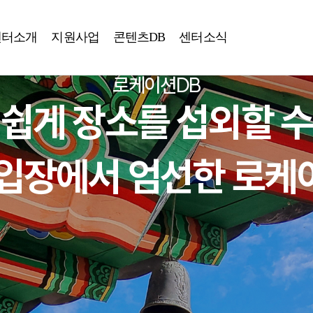
센터소개
지원사업
콘텐츠DB
센터소식
로케이션DB
 쉽게 장소를 섭외할 수
입장에서 엄선한 로