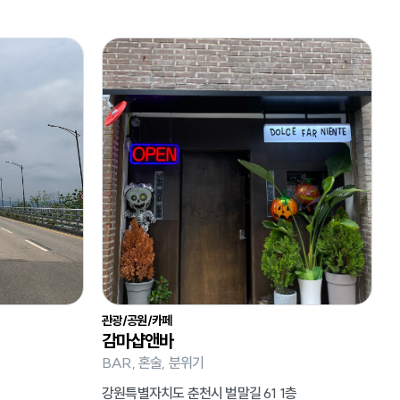
관광/공원/카페
감마샵앤바
BAR, 혼술, 분위기
강원특별자치도 춘천시 벌말길 61 1층