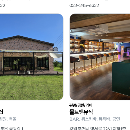
32
033-245-6332
관광/공원/카페
집
몰트앤뮤직
정원, 벽돌
BAR, 위스키바, 뮤직바, 공연
북읍 금광길 1
강원 춘천시 영서로 2261 지하1층