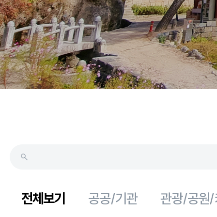
전체보기
공공/기관
관광/공원