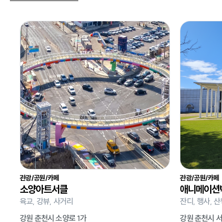
관광/공원/카페
관광/공원/카페
소양아트서클
애니메이션
육교, 강뷰, 사거리
잔디, 행사, 산
강원 춘천시 소양로 1가
강원 춘천시 서