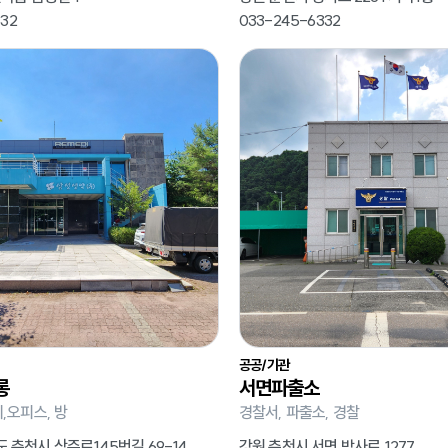
32
033-245-6332
공공/기관
롱
서면파출소
,오피스, 방
경찰서, 파출소, 경찰
춘천시 삭주로145번길 69-14
강원 춘천시 서면 박사로 1277