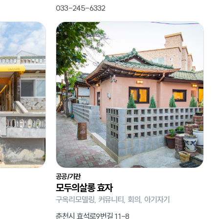
033-245-6332
공공/기관
모두의살롱 효자
구옥리모델링, 커뮤니티, 회의, 아기자기
춘천시 효석로9번길 11-8