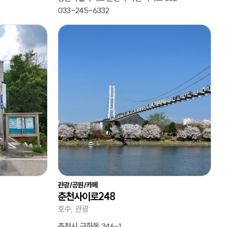
033-245-6332
관광/공원/카페
춘천사이로248
호수, 관광
춘천시 근화동 346-1