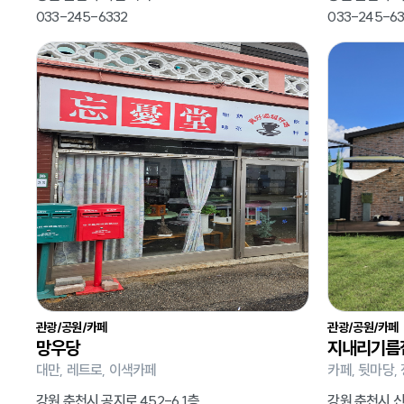
033-245-6332
033-245-63
관광/공원/카페
관광/공원/카페
망우당
지내리기름
대만, 레트로, 이색카페
카페, 뒷마당, 
강원 춘천시 공지로 452-6 1층
강원 춘천시 신