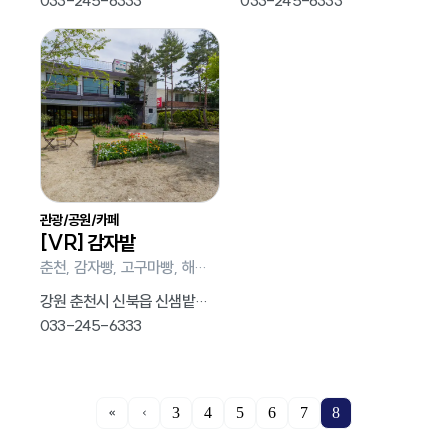
033-245-6333
033-245-6333
관광/공원/카페
[VR] 감자밭
춘천, 감자빵, 고구마빵, 해바라기, 정원
강원 춘천시 신북읍 신샘밭로 674
033-245-6333
3
4
5
6
7
8