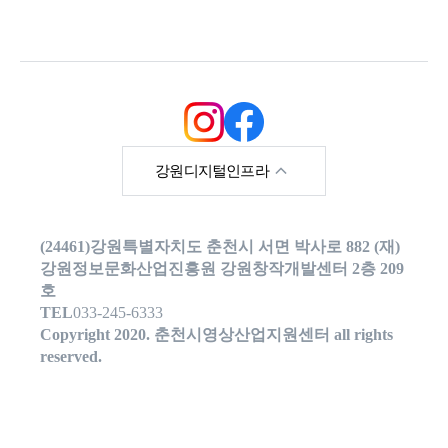
한국영상위원회
강원디지털인프라
강원영상위원회
(24461)강원특별자치도 춘천시 서면 박사로 882 (재)
강원메타버스지원센
터
강원정보문화산업진흥원 강원창작개발센터 2층 209
호
강원콘텐츠코리아랩
TEL
033-245-6333
Copyright 2020. 춘천시영상산업지원센터 all rights
춘천시청
reserved.
춘천관광포털