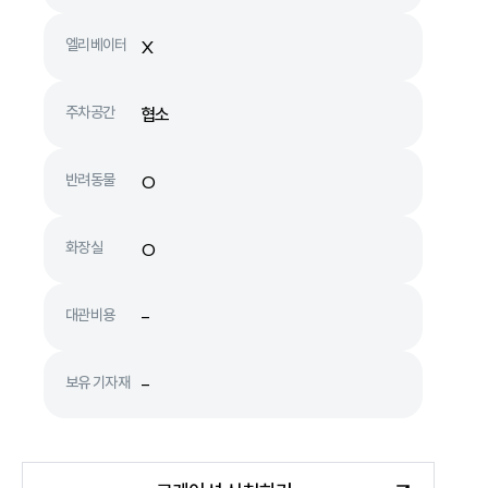
엘리베이터
X
주차공간
협소
반려동물
O
화장실
O
대관비용
-
보유 기자재
-