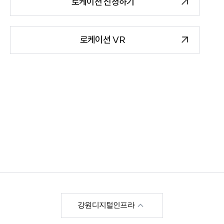
로케이션 신청하기
로케이션 VR
한국영상위원회
강원디지털인프라
강원영상위원회