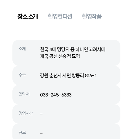
장소 소개
촬영컨디션
촬영작품
소개
한국 4대 명당지 중 하나인 고려시대
개국 공신 신숭겸 묘역
주소
강원 춘천시 서면 방동리 816-1
연락처
033-245-6333
영업시간
-
규모
-