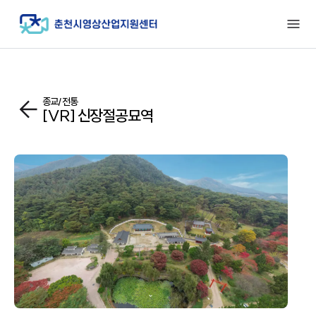
종교/전통
[VR] 신장절공묘역