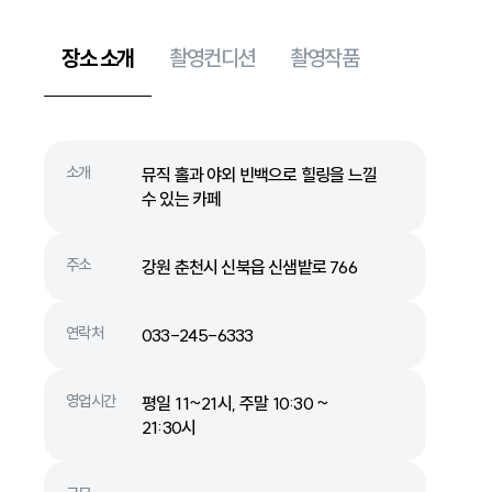
장소 소개
촬영컨디션
촬영작품
소개
뮤직 홀과 야외 빈백으로 힐링을 느낄
수 있는 카페
주소
강원 춘천시 신북읍 신샘밭로 766
연락처
033-245-6333
영업시간
평일 11~21시, 주말 10:30 ~
21:30시