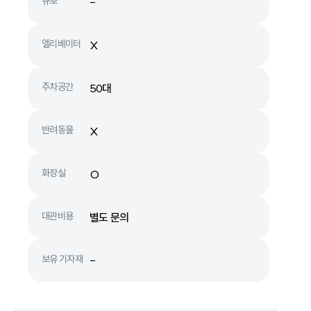
규모
-
엘리베이터
X
주차공간
50대
반려동물
X
화장실
O
대관비용
별도 문의
보유 기자재
-