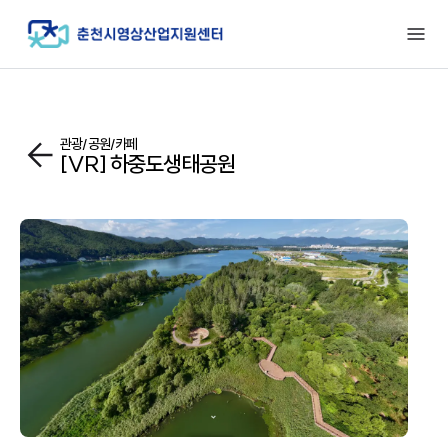
관광/공원/카페
[VR] 하중도생태공원