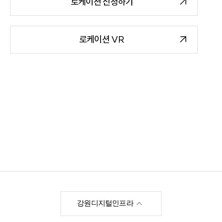
로케이션 신청하기
로케이션 VR
한국영상위원회
강원디지털인프라
강원영상위원회