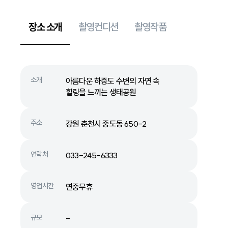
장소 소개
촬영컨디션
촬영작품
소개
아름다운 하중도 수변의 자연 속
힐링을 느끼는 생태공원
주소
강원 춘천시 중도동 650-2
연락처
033-245-6333
영업시간
연중무휴
규모
-