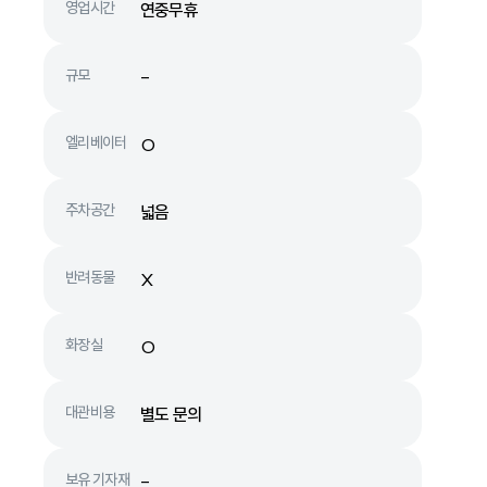
영업시간
연중무휴
규모
-
엘리베이터
O
주차공간
넓음
반려동물
X
화장실
O
대관비용
별도 문의
보유 기자재
-