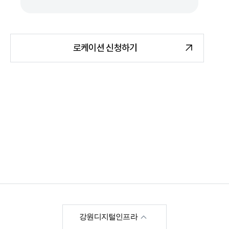
로케이션 신청하기
한국영상위원회
강원디지털인프라