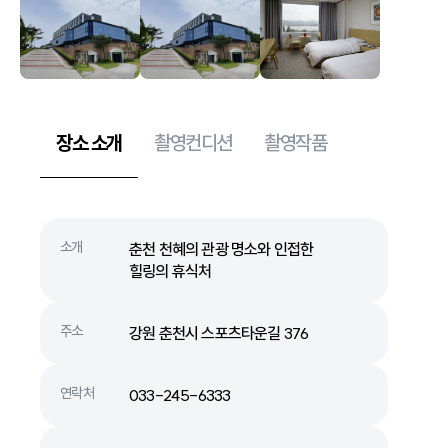
장소 소개
촬영컨디션
촬영작품
소개
춘천 천혜의 관광 명소와 인접한
힐링의 휴식처
주소
강원 춘천시 스포츠타운길 376
연락처
033-245-6333