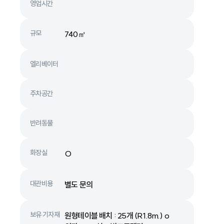
영업시간
규모
740㎡
엘리베이터
주차공간
반려동물
화장실
O
대관비용
별도 문의
보유 기자재
원형테이블 배치 : 25개 (R1.8m.) o