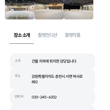
장소 소개
촬영컨디션
촬영작품
소개
건물 지하에 위치한 강당입니다.
주소
강원특별자치도 춘천시 서면 박사로
882
연락처
033-245-6332