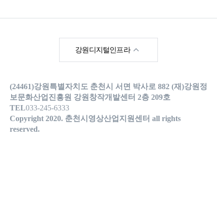
한국영상위원회
강원디지털인프라
강원영상위원회
(24461)강원특별자치도 춘천시 서면 박사로 882 (재)강원정
강원메타버스지원센
터
보문화산업진흥원 강원창작개발센터 2층 209호
TEL
033-245-6333
강원콘텐츠코리아랩
Copyright 2020. 춘천시영상산업지원센터 all rights
reserved.
춘천시청
춘천관광포털