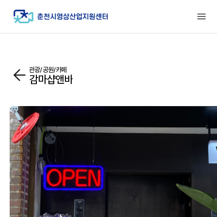
관광/공원/카페
감마샵앤바