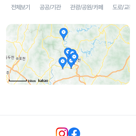
전체보기
공공/기관
관광/공원/카페
도로/교통
16km